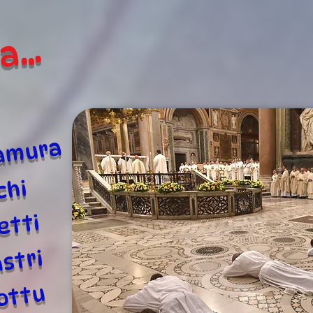
...
tamura
chi
etti
stri
Cottu