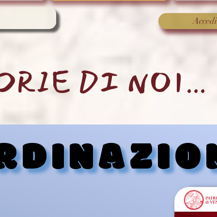
Accedi
ORIE DI NOI...
RDINAZIO
RDINAZIO