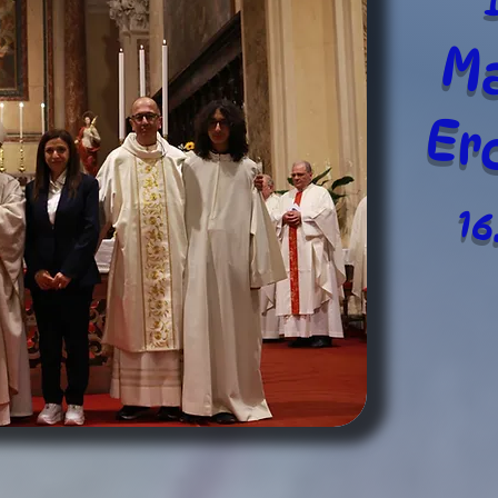
M
E
r
16