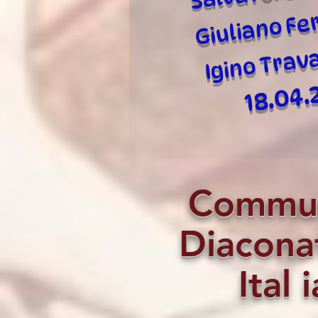
Giuliano Fe
Igino Trava
18.04.
Commun
Diacona
Ital
i