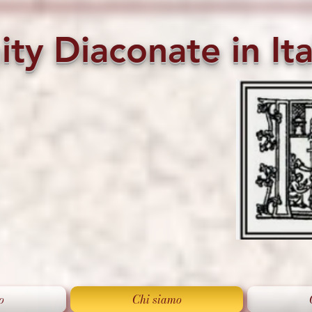
ity
Diaconate
in
Ita
o
Chi siamo