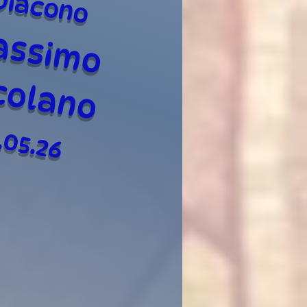
Diacono
assimo
colano
.05.26