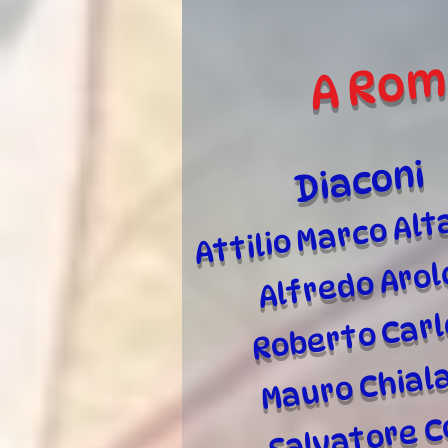
A Roma
Diaconi
Attilio Marco Al
Alfredo Arol
Roberto Carl
Mauro Chiala
Salvatore 