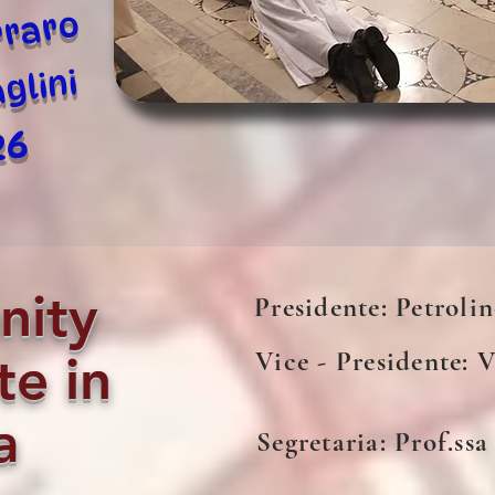
rraro
glini
26
ity
Presidente: Petroli
Vice - Presidente: 
te
in
a
Segretaria: Prof.ss